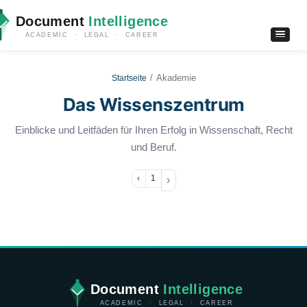
Document
Intelligence
ACADEMIC · LEGAL · CAREER
Akademie
Startseite
Das Wissenszentrum
Einblicke und Leitfäden für Ihren Erfolg in Wissenschaft, Recht
und Beruf.
‹
1
›
Document
Intelligence
ACADEMIC · LEGAL · CAREER