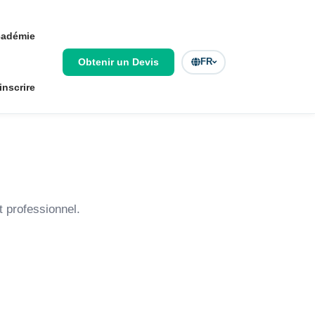
adémie
Obtenir un Devis
FR
inscrire
 professionnel.