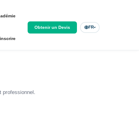
adémie
Obtenir un Devis
FR
inscrire
 professionnel.