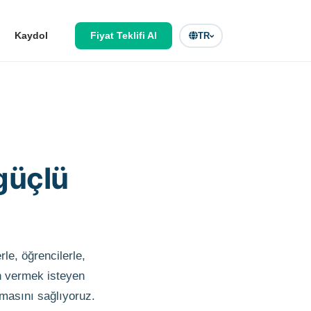
Kaydol
Fiyat Teklifi Al
TR
güçlü
le, öğrencilerle,
ön vermek isteyen
uşmasını sağlıyoruz.