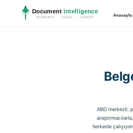
Document
Intelligence
Anasayfa
ACADEMIC · LEGAL · CAREER
Belg
ABD merkezli, pr
araştırmacılarla
herkesle çalışıyoru