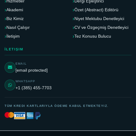
Hizmetler
Dergi Eşleştirici
Akademi
Özet (Abstract) Editörü
Biz Kimiz
Niyet Mektubu Denetleyici
Nasıl Çalışır
CV ve Özgeçmiş Denetleyici
İletişim
Tez Konusu Bulucu
İLETIŞIM
EMAIL
[email protected]
WHATSAPP
+1 (385) 455-7703
TÜM KREDI KARTLARIYLA ÖDEME KABUL ETMEKTEYIZ.