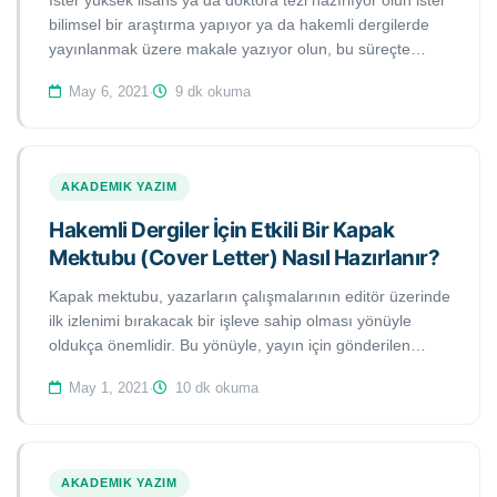
İster yüksek lisans ya da doktora tezi hazırlıyor olun ister
bilimsel bir araştırma yapıyor ya da hakemli dergilerde
yayınlanmak üzere makale yazıyor olun, bu süreçte
online araştırma veri tabanları en önemli başvuru
May 6, 2021
·
9 dk okuma
kaynaklarınızdan birisi olacaktır. Bu çalışmamızda nitelikli
bir bilimsel çalışma sırasında ücretsiz olarak
faydalanabileceğiniz 5 temel veri tabanını inceledik:
ScienceOpen, Semantic Scholar, CIA Word Factook,
AKADEMIK YAZIM
CORE, Education Resources Information Center.
Hakemli Dergiler İçin Etkili Bir Kapak
Mektubu (Cover Letter) Nasıl Hazırlanır?
Kapak mektubu, yazarların çalışmalarının editör üzerinde
ilk izlenimi bırakacak bir işleve sahip olması yönüyle
oldukça önemlidir. Bu yönüyle, yayın için gönderilen
makale için bir nevi vitrin işlevi görmektedir ve titiz bir
May 1, 2021
·
10 dk okuma
şekilde yazılmayı hak etmektedir. Bu çalışmamızda,
hakemli dergiler için kusursuz bir kapak mektubu
hazırlamanıza yardımcı olacak temel ipuçlarını
bulacaksınız.
AKADEMIK YAZIM