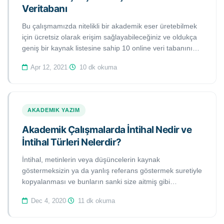
Veritabanı
Bu çalışmamızda nitelikli bir akademik eser üretebilmek
için ücretsiz olarak erişim sağlayabileceğiniz ve oldukça
geniş bir kaynak listesine sahip 10 online veri tabanını
sizlerle paylaşmaktayız: Google Akademik, Core, Public
Apr 12, 2021
·
10 dk okuma
Libary of Science (PLOS), ScienceOpen, Social Science
Research Network (SSNR), Directory of Open Access
(DOAJ), PubMed, E-Theses Online Service (EThOS),
BioMed Central ve Bielefeld Academic Search Engine.
AKADEMIK YAZIM
Akademik Çalışmalarda İntihal Nedir ve
İntihal Türleri Nelerdir?
İntihal, metinlerin veya düşüncelerin kaynak
göstermeksizin ya da yanlış referans göstermek suretiyle
kopyalanması ve bunların sanki size aitmiş gibi
gösterilmesidir. Bu çalışmada genel olarak intihalin
Dec 4, 2020
·
11 dk okuma
tanımı ve kabul gören en yaygın türleri tartışılmaktadır.