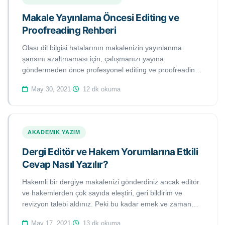
bunlarla başa çıkmak için takip etmeleri gereken adımları
bulacaksınız.
Makale Yayınlama Öncesi Editing ve
Proofreading Rehberi
Olası dil bilgisi hatalarının makalenizin yayınlanma
şansını azaltmaması için, çalışmanızı yayına
göndermeden önce profesyonel editing ve proofreading
hizmetinden faydalanmanız size oldukça önemli
May 30, 2021
·
12 dk okuma
avantajlar sağlayacaktır. Bu çalışmamızda, makalenizi
hakemli bir dergiye göndermeden önce izlemeniz
gereken editing ve proofreading süreçleri üzerinde
durmaya çalışacağız.
AKADEMIK YAZIM
Dergi Editör ve Hakem Yorumlarına Etkili
Cevap Nasıl Yazılır?
Hakemli bir dergiye makalenizi gönderdiniz ancak editör
ve hakemlerden çok sayıda eleştiri, geri bildirim ve
revizyon talebi aldınız. Peki bu kadar emek ve zaman
harcadığınız makalenizin yayınlanma şansını
May 17, 2021
·
13 dk okuma