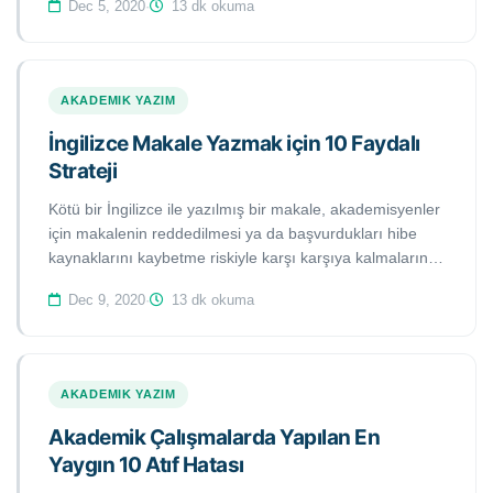
Dec 5, 2020
·
13 dk okuma
kullanmalısınız? Bu makalede yararlanabileceğiniz altı
pratik tekniği bulacaksınız.
AKADEMIK YAZIM
İngilizce Makale Yazmak için 10 Faydalı
Strateji
Kötü bir İngilizce ile yazılmış bir makale, akademisyenler
için makalenin reddedilmesi ya da başvurdukları hibe
kaynaklarını kaybetme riskiyle karşı karşıya kalmalarına
sebebiyet verebilir. Bu çalışmada, öğrenciler ve
Dec 9, 2020
·
13 dk okuma
akademisyenlerin İngilizce makale yazma sanatında
ustalaşmaları için faydalı olabilecek temel 10 strateji yer
almaktadır.
AKADEMIK YAZIM
Akademik Çalışmalarda Yapılan En
Yaygın 10 Atıf Hatası