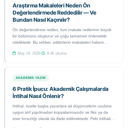
Araştırma Makaleleri Neden Ön
Değerlendirmede Reddedilir — Ve
Bundan Nasıl Kaçınılır?
Ön değerlendirme redleri, tüm makale redlerinin büyük
bir bölümünü oluşturur ve çoğu tamamen önlenebilir
niteliktedir. Bu rehber, editörlerin makaleleri hakem
değerlendirmesine almadan reddettiği altı temel nedeni
May 10, 2026
·
8 dk okuma
ve bir sonraki gönderiminizden önce bunlardan nasıl
kaçınabileceğinizi açıklamaktadır.
AKADEMIK YAZIM
6 Pratik İpucu: Akademik Çalışmalarda
İntihal Nasıl Önlenir?
İntihal, özetle başka yazarlara ait düşüncelerin usulüne
uygun atıf yapılmadan kopyalanmasıdır ve fikir ya da
eser hırsızlığı olarak da ifade edilmektedir. Peki intihali
önlemek için nelere dikkat edilmeli ve hangi teknikleri