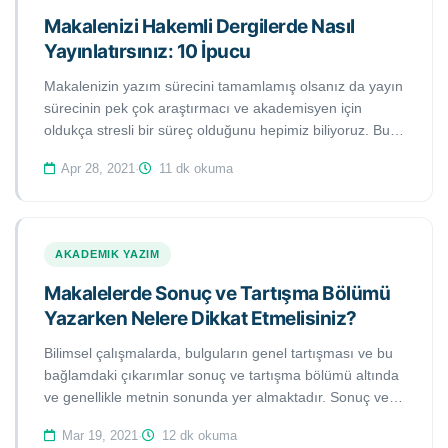
Makalenizi Hakemli Dergilerde Nasıl
Yayınlatırsınız: 10 İpucu
Makalenizin yazım sürecini tamamlamış olsanız da yayın
sürecinin pek çok araştırmacı ve akademisyen için
oldukça stresli bir süreç olduğunu hepimiz biliyoruz. Bu
çalışmada, makalenizi ulusal ve uluslararası hakemli
Apr 28, 2021
·
11 dk okuma
dergilerde yayınlatabilmek için faydalı olacağını
düşündüğümüz 10 etkili ipucunu bulacaksınız. Bu
adımları takip etmeniz durumunda makalenizin yayın
sürecinin oldukça zahmetsiz geçeceğinden ve kısa
AKADEMIK YAZIM
sürede kabul alacağınızdan emin olabilirsiniz.
Makalelerde Sonuç ve Tartışma Bölümü
Yazarken Nelere Dikkat Etmelisiniz?
Bilimsel çalışmalarda, bulguların genel tartışması ve bu
bağlamdaki çıkarımlar sonuç ve tartışma bölümü altında
ve genellikle metnin sonunda yer almaktadır. Sonuç ve
tartışma bölümlerinin bilimsel çalışmalardaki en önemli
Mar 19, 2021
·
12 dk okuma
bölümler olduğunu söylemek abartı olmaz. Ancak