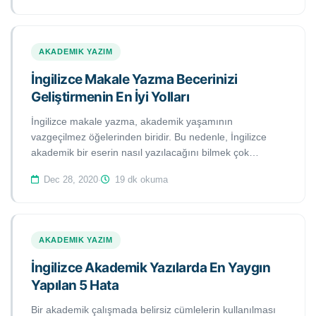
tartışma ve sonuç bölümlerini kaleme almak diğer
bölümlere kıyasla daha zordur ve üst düzey uzmanlık
gerektirmektedir. Bu makalede, bilimsel çalışmalarda
AKADEMIK YAZIM
etkili bir sonuç ve tartışma bölümü yazarken hangi
soruların cevabını aramanız ve nelere dikkat etmeniz
İngilizce Makale Yazma Becerinizi
gerektiğini tartışmaktadır.
Geliştirmenin En İyi Yolları
İngilizce makale yazma, akademik yaşamının
vazgeçilmez öğelerinden biridir. Bu nedenle, İngilizce
akademik bir eserin nasıl yazılacağını bilmek çok
önemlidir. Kimi uzmanlar bunun kolay bir iş olduğunu
Dec 28, 2020
·
19 dk okuma
iddia ederken, kimileri de tersine çok zor olduğunu iddia
etmektedir. Bu çalışmada yararlı olabileceğini
düşündüğümüz kimi temel ipuçlarına yer vermeye
çalışacağız.
AKADEMIK YAZIM
İngilizce Akademik Yazılarda En Yaygın
Yapılan 5 Hata
Bir akademik çalışmada belirsiz cümlelerin kullanılması