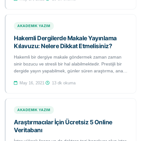
kaçırmamak için editör ve hakem yorumlarına etkili
cevap yazmak için ne tür bir strateji takip etmelisiniz?
AKADEMIK YAZIM
Hakemli Dergilerde Makale Yayınlama
Kılavuzu: Nelere Dikkat Etmelisiniz?
Hakemli bir dergiye makale göndermek zaman zaman
sinir bozucu ve stresli bir hal alabilmektedir. Prestijli bir
dergide yayın yapabilmek, günler süren araştırma, analiz
ve çaba gerektirmektedir. Bu kadar emek ve zaman
May 16, 2021
·
13 dk okuma
harcandıktan sonra doğal olarak makalenizin
yayınlanmasını arzu edersiniz. Bu çalışmada hakemli
dergilerde makale yayım sürecinde bilmeniz gereken
faydalı kimi ipuçlarını bulacaksınız.
AKADEMIK YAZIM
Araştırmacılar İçin Ücretsiz 5 Online
Veritabanı