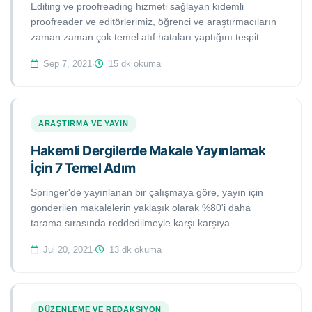
Editing ve proofreading hizmeti sağlayan kıdemli
proofreader ve editörlerimiz, öğrenci ve araştırmacıların
zaman zaman çok temel atıf hataları yaptığını tespit
etmektedir. Hata yapmak normaldir ama aynı hatalara
Sep 7, 2021
·
15 dk okuma
tekrar düşmemek önemlidir. Bu çalışmada, öğrenci ve
akademisyenlerin yapmış oldukları en yaygın 10 atıf
hatalarını bulacaksınız.
ARAŞTIRMA VE YAYIN
Hakemli Dergilerde Makale Yayınlamak
İçin 7 Temel Adım
Springer'de yayınlanan bir çalışmaya göre, yayın için
gönderilen makalelerin yaklaşık olarak %80'i daha
tarama sırasında reddedilmeyle karşı karşıya
kalmaktadır. Bu, bilimsel makalelerin sadece %20'sinin
Jul 20, 2021
·
13 dk okuma
yayına uygun görüldüğü anlamına gelmektedir. Yüksek
lisans ve doktora öğrencileri ile diğer genç
akademisyenler için hazırlanan bu kılavuzda, hakemli
dergilerin yayın sürecinde karşılaşabileceği sorunları ve
DÜZENLEME VE REDAKSIYON