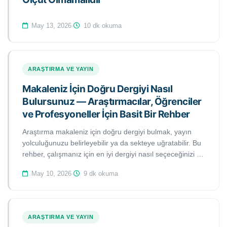
May 13, 2026
·
10 dk okuma
ARAŞTIRMA VE YAYIN
Makaleniz İçin Doğru Dergiyi Nasıl
Bulursunuz — Araştırmacılar, Öğrenciler
ve Profesyoneller İçin Basit Bir Rehber
Araştırma makaleniz için doğru dergiyi bulmak, yayın
yolculuğunuzu belirleyebilir ya da sekteye uğratabilir. Bu
rehber, çalışmanız için en iyi dergiyi nasıl seçeceğinizi ve
bir dergi eşleştirme aracının aylarca süren gereksiz
May 10, 2026
·
9 dk okuma
gönderimlerden nasıl kurtarabileceğini açıklamaktadır.
ARAŞTIRMA VE YAYIN