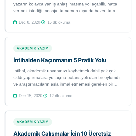
yazarın kolayca yanlış anlaşılmasına yol açabilir, hatta
vermek istediği mesajın tamamen dışında bazen tam
tersi bir anlam kazanmasına neden olabilir. Bu yazı,
Dec 8, 2020
·
15 dk okuma
noktalama işaretleriyle ilgili en yaygın yapılan hatalardan
beşini örnekleriyle beraber tartışmaktadır.
AKADEMIK YAZIM
İntihalden Kaçınmanın 5 Pratik Yolu
İntihal, akademik unvanınızı kaybetmek dahil pek çok
ciddi yaptırmalara yol açma potansiyeli olan bir eylemdir
ve araştırmacıların asla ihmal etmemesi gereken bir
konudur. Bu makalede, akademik çalışmalarda intihalden
Dec 15, 2020
·
12 dk okuma
kaçınmanın 5 pratik yolunu tartışacağız.
AKADEMIK YAZIM
Akademik Çalışmalar İçin 10 Ücretsiz