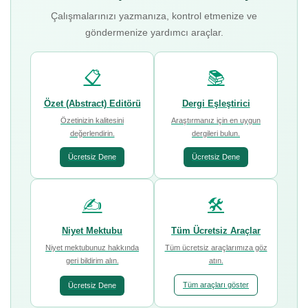
Çalışmalarınızı yazmanıza, kontrol etmenize ve
göndermenize yardımcı araçlar.
📋
📚
Özet (Abstract) Editörü
Dergi Eşleştirici
Özetinizin kalitesini
Araştırmanız için en uygun
değerlendirin.
dergileri bulun.
Ücretsiz Dene
Ücretsiz Dene
✍️
🛠️
Niyet Mektubu
Tüm Ücretsiz Araçlar
Niyet mektubunuz hakkında
Tüm ücretsiz araçlarımıza göz
geri bildirim alın.
atın.
Tüm araçları göster
Ücretsiz Dene