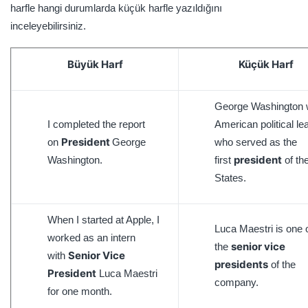
harfle hangi durumlarda küçük harfle yazıldığını
inceleyebilirsiniz.
Büyük Harf
Küçük Harf
George Washington 
I completed the report
American political le
President
on
George
who served as the
president
Washington.
first
of th
States.
When I started at Apple, I
Luca Maestri is one 
worked as an intern
senior vice
the
Senior Vice
with
presidents
of the
President
Luca Maestri
company.
for one month.