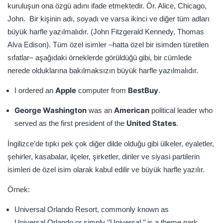
kuruluşun ona özgü adını ifade etmektedir. Ör. Alice, Chicago,
John. Bir kişinin adı, soyadı ve varsa ikinci ve diğer tüm adları
büyük harfle yazılmalıdır. (John Fitzgerald Kennedy, Thomas
Alva Edison). Tüm özel isimler –hatta özel bir isimden türetilen
sıfatlar– aşağıdaki örneklerde görüldüğü gibi, bir cümlede
nerede olduklarına bakılmaksızın büyük harfle yazılmalıdır.
Apple
BestBuy
I ordered an
computer from
.
George Washington
American
was an
political leader who
United States
served as the first president of the
.
İngilizce’de tıpkı pek çok diğer dilde olduğu gibi ülkeler, eyaletler,
şehirler, kasabalar, ilçeler, şirketler, dinler ve siyasi partilerin
isimleri de özel isim olarak kabul edilir ve büyük harfle yazılır.
Örnek:
Universal Orlando Resort, commonly known as
Universal Orlando or simply ‘’Universal,’’ is a theme park