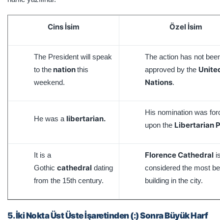
Cins İsim
Özel İsim
The President will speak
The action has not bee
nation
Unite
to the
this
approved by the
Nations
weekend.
.
His nomination was for
libertarian.
He was a
Libertarian P
upon the
Florence Cathedral
It is a
i
cathedral
Gothic
dating
considered the most bea
from the 15th century.
building in the city.
5. İki Nokta Üst Üste İşaretinden (:) Sonra Büyük Harf