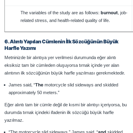
burnout
The variables of the study are as follows:
, job-
related stress, and health-related quality of life.
6. Alıntı Yapılan Cümlenin İlk Sözcüğünün Büyük
Harfle Yazımı
Metninizde bir alıntıya yer verilmesi durumunda eğer alıntı
eksiksiz tam bir cümleden oluşuyorsa tırnak içinde yer alan
alıntının ilk sözcüğünün büyük harfle yazılması gerekmektedir.
The
James said, “
motorcycle slid sideways and skidded
approximately 50 meters.”
Eğer alıntı tam bir cümle değil de kısmi bir alıntıyı içeriyorsa, bu
durumda tırnak içindeki ifadenin ilk sözcüğü büyük harfle
yazılmaz.
and
“The motorcycle slid sideways,” James said, “
skidded