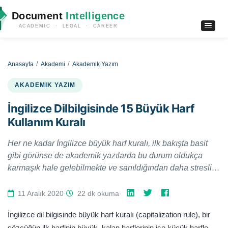
Document
Intelligence
ACADEMIC · LEGAL · CAREER
Anasayfa
Akademi
Akademik Yazım
AKADEMIK YAZIM
İngilizce Dilbilgisinde 15 Büyük Harf
Kullanım Kuralı
Her ne kadar İngilizce büyük harf kuralı, ilk bakışta basit
gibi görünse de akademik yazılarda bu durum oldukça
karmaşık hale gelebilmekte ve sanıldığından daha stresli
bir hal alabilmektedir. Bu yazımızda konuyu mümkün
olduğunca basitleştirip 15 temel kural olarak sizlere
11 Aralık 2020
·
22 dk okuma
·
özetlemeye çalışacağız.
İngilizce dil bilgisinde büyük harf kuralı (capitalization rule), bir
sözcüğün ilk harfinin büyük, kalan harflerinin ise küçük harfle