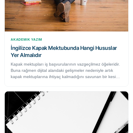
AKADEMIK YAZIM
İngilizce Kapak Mektubunda Hangi Hususlar
Yer Almalıdır
Kapak mektupları iş başvurularının vazgeçilmez öğeleridir.
Buna rağmen dijital alandaki gelişmeler nedeniyle artık
kapak mektuplarına ihtiyaç kalmadığını savunan bir kesim
bulunmaktadır. Gerçek şu ki, bir kapak mektubu yazmak ve
İngilizce özgeçmişinizle birlikte sunmak, mülakata çağrılma
ya da işe alınma şansınızı artıracaktır. Bu makalede, etkili
bir İngilizce kapak mektubunda mutlaka bulunması gereken
5 temel hususa yer verilmektedir.