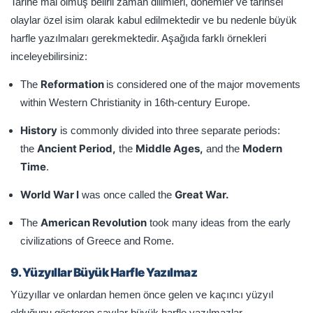
Tarihe mal olmuş belirli zaman dilimleri, dönemler ve tarihsel
olaylar özel isim olarak kabul edilmektedir ve bu nedenle büyük
harfle yazılmaları gerekmektedir. Aşağıda farklı örnekleri
inceleyebilirsiniz:
Reformation
The
is considered one of the major movements
within Western Christianity in 16th-century Europe.
History
is commonly divided into three separate periods:
Ancient Period,
Middle Ages,
Modern
the
the
and the
Time
.
World War I
Great War.
was once called the
American Revolution
The
took many ideas from the early
civilizations of Greece and Rome.
9. Yüzyıllar Büyük Harfle Yazılmaz
Yüzyıllar ve onlardan hemen önce gelen ve kaçıncı yüzyıl
olduğunu gösteren sayılar büyük harfle yazılmazlar.