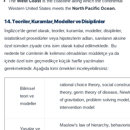
West Coast
The
is the coastline along which the continental
North Pacific Ocean.
Western United States meets the
14. Teoriler, Kuramlar, Modeller ve Disiplinler
İngilizce’de genel olarak, teoriler, kuramlar, modeller, disiplinler,
istatistiksel prosedürler veya hipotezlerin adları, sanılanın aksine
özel isimden ziyade cins isim olarak kabul edilmektedir. Bu
nedenle bir cümlenin ilk kelimesi olmadıkları müddetçe ya da
içinde özel isim geçmedikçe küçük harfle yazılmaları
gerekmektedir. Aşağıda kimi örnekleri inceleyebilirsiniz:
rational choice theory, social construc
Bilimsel
theory, germ theory of disease, Newt
teori ve
of gravitation, problem solving model,
modeller
intervention model
Maslow’s law of hierarchy, behaviori
Yasalar ve