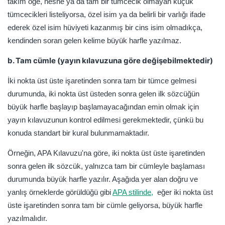
takım öğe, nesne ya da tam bir tümcecik olmayan küçük
tümcecikleri listeliyorsa, özel isim ya da belirli bir varlığı ifade
ederek özel isim hüviyeti kazanmış bir cins isim olmadıkça,
kendinden soran gelen kelime büyük harfle yazılmaz.
b. Tam cümle (yayın kılavuzuna göre değişebilmektedir)
İki nokta üst üste işaretinden sonra tam bir tümce gelmesi
durumunda, iki nokta üst üsteden sonra gelen ilk sözcüğün
büyük harfle başlayıp başlamayacağından emin olmak için
yayın kılavuzunun kontrol edilmesi gerekmektedir, çünkü bu
konuda standart bir kural bulunmamaktadır.
Örneğin, APA Kılavuzu'na göre, iki nokta üst üste işaretinden
sonra gelen ilk sözcük, yalnızca tam bir cümleyle başlaması
durumunda büyük harfle yazılır. Aşağıda yer alan doğru ve
yanlış örneklerde görüldüğü gibi
APA stilinde,
eğer iki nokta üst
üste işaretinden sonra tam bir cümle geliyorsa, büyük harfle
yazılmalıdır.