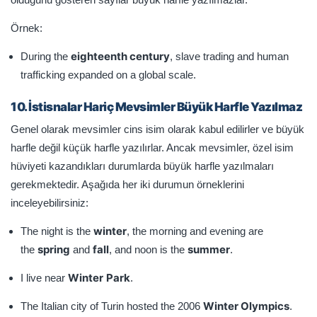
Örnek:
eighteenth century
During the
, slave trading and human
trafficking expanded on a global scale.
10. İstisnalar Hariç Mevsimler Büyük Harfle Yazılmaz
Genel olarak mevsimler cins isim olarak kabul edilirler ve büyük
harfle değil küçük harfle yazılırlar. Ancak mevsimler, özel isim
hüviyeti kazandıkları durumlarda büyük harfle yazılmaları
gerekmektedir. Aşağıda her iki durumun örneklerini
inceleyebilirsiniz:
winter
The night is the
, the morning and evening are
spring
fall
summer
the
and
, and noon is the
.
Winter
Park
I live near
.
Winter Olympics
The Italian city of Turin hosted the 2006
.