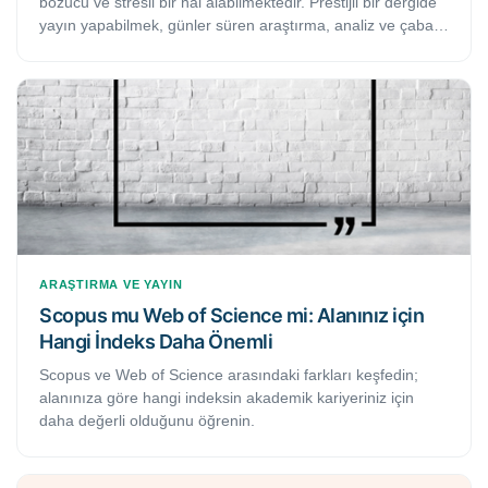
bozucu ve stresli bir hal alabilmektedir. Prestijli bir dergide
yayın yapabilmek, günler süren araştırma, analiz ve çaba
gerektirmektedir. Bu kadar emek ve zaman harcandıktan
sonra doğal olarak makalenizin yayınlanmasını arzu
edersiniz. Bu çalışmada hakemli dergilerde makale yayım
sürecinde bilmeniz gereken faydalı kimi ipuçlarını
bulacaksınız.
ARAŞTIRMA VE YAYIN
Scopus mu Web of Science mi: Alanınız için
Hangi İndeks Daha Önemli
Scopus ve Web of Science arasındaki farkları keşfedin;
alanınıza göre hangi indeksin akademik kariyeriniz için
daha değerli olduğunu öğrenin.