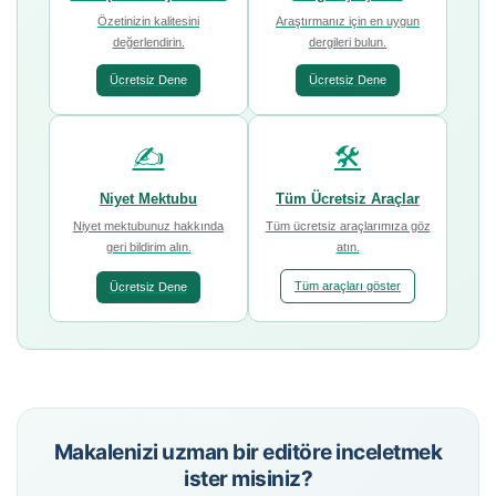
Özetinizin kalitesini
Araştırmanız için en uygun
değerlendirin.
dergileri bulun.
Ücretsiz Dene
Ücretsiz Dene
✍️
🛠️
Niyet Mektubu
Tüm Ücretsiz Araçlar
Niyet mektubunuz hakkında
Tüm ücretsiz araçlarımıza göz
geri bildirim alın.
atın.
Tüm araçları göster
Ücretsiz Dene
Makalenizi uzman bir editöre inceletmek
ister misiniz?