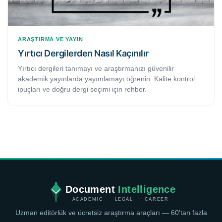
ARAŞTIRMA VE YAYIN
Yırtıcı Dergilerden Nasıl Kaçınılır
Yırtıcı dergileri tanımayı ve araştırmanızı güvenilir
akademik yayınlarda yayımlamayı öğrenin. Kalite kontrol
ipuçları ve doğru dergi seçimi için rehber.
Document
Intelligence
ACADEMIC · LEGAL · CAREER
Uzman editörlük ve ücretsiz araştırma araçları — 60'tan fazla