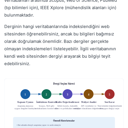
veritabanları arasında Scopus, Web of Science, PubMed
(tıp bilimleri için), IEEE Xplore (mühendislik alanları için)
bulunmaktadır.
Derginin hangi veritabanlarında indekslendiğini web
sitesinden öğrenebilirsiniz, ancak bu bilgileri bağımsız
olarak doğrulamak önemlidir. Bazı dergiler gerçekte
olmayan indekslemeleri listeleyebilir. İlgili veritabanının
kendi web sitesinden dergiyi arayarak bu bilgiyi teyit
edebilirsiniz.
Dergi Seçim Süreci
1
2
3
4
5
İndeksleme Kontrolü
Kapsam Uyumu
Kalite Değerlendirmesi
Maliyet Analizi
Son Karar
Araştırma alanınıza
Scopus, WoS gibi
Editör kurulu, hakemlik
APC ücretlerini ve
Tüm kriterleri değerlendirerek
uygun dergileri listeleyin
veritabanlarını kontrol edin
süreci ve politikaları inceleyin
muafiyet olanaklarını değerlendirin
en uygun dergiyi seçin
Önemli Hatırlatmalar
• Her adımda detaylı araştırma yapın ve acele etmeyin