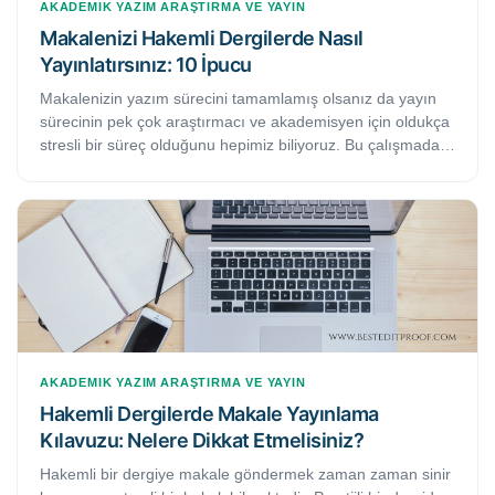
AKADEMIK YAZIM
ARAŞTIRMA VE YAYIN
Makalenizi Hakemli Dergilerde Nasıl
Yayınlatırsınız: 10 İpucu
Makalenizin yazım sürecini tamamlamış olsanız da yayın
sürecinin pek çok araştırmacı ve akademisyen için oldukça
stresli bir süreç olduğunu hepimiz biliyoruz. Bu çalışmada,
makalenizi ulusal ve uluslararası hakemli dergilerde
yayınlatabilmek için faydalı olacağını düşündüğümüz 10
etkili ipucunu bulacaksınız. Bu adımları takip etmeniz
durumunda makalenizin yayın sürecinin oldukça zahmetsiz
geçeceğinden ve kısa sürede kabul alacağınızdan emin
olabilirsiniz.
AKADEMIK YAZIM
ARAŞTIRMA VE YAYIN
Hakemli Dergilerde Makale Yayınlama
Kılavuzu: Nelere Dikkat Etmelisiniz?
Hakemli bir dergiye makale göndermek zaman zaman sinir