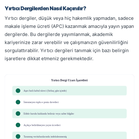
Yırtıcı Dergilerden Nasıl Kaçınılır?
Yırtıcı dergiler, düşük veya hiç hakemlik yapmadan, sadece
makale işleme ücreti (APC) kazanmak amacıyla yayın yapan
dergilerde. Bu dergilerde yayımlanmak, akademik
kariyerinize zarar verebilir ve çalışmanızın güvenilirliğini
sorgulattırabilir. Yırtıcı dergileri tanımak için bazı belirgin
işaretlere dikkat etmeniz gerekmektedir.
Yırtıcı Dergi Uyarı İşaretleri
Aşırı hızlı kabul süreci (birkaç gün içinde)
✓
İstenmeyen toplu e-posta davetleri
✓
Editör kurulu hakkında belirsiz veya sahte bilgiler
✓
Açıkça belirtilmeyen yayın ücretleri
✓
Tanınmış veritabanlarında indekslenmemiş
✓