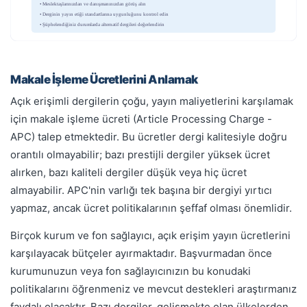
• Meslektaşlarınızdan ve danışmanınızdan görüş alın
• Derginin yayın etiği standartlarına uygunluğunu kontrol edin
• Şüphelendiğiniz durumlarda alternatif dergileri değerlendirin
Makale İşleme Ücretlerini Anlamak
Açık erişimli dergilerin çoğu, yayın maliyetlerini karşılamak
için makale işleme ücreti (Article Processing Charge -
APC) talep etmektedir. Bu ücretler dergi kalitesiyle doğru
orantılı olmayabilir; bazı prestijli dergiler yüksek ücret
alırken, bazı kaliteli dergiler düşük veya hiç ücret
almayabilir. APC'nin varlığı tek başına bir dergiyi yırtıcı
yapmaz, ancak ücret politikalarının şeffaf olması önemlidir.
Birçok kurum ve fon sağlayıcı, açık erişim yayın ücretlerini
karşılayacak bütçeler ayırmaktadır. Başvurmadan önce
kurumunuzun veya fon sağlayıcınızın bu konudaki
politikalarını öğrenmeniz ve mevcut destekleri araştırmanız
faydalı olacaktır. Bazı dergiler, gelişmekte olan ülkelerden