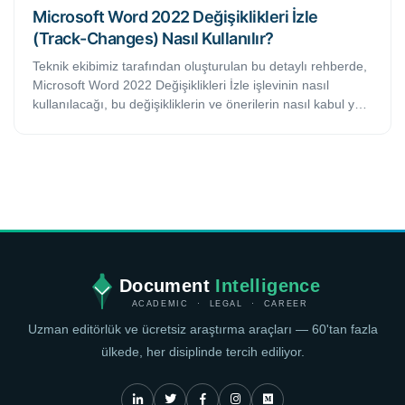
Microsoft Word 2022 Değişiklikleri İzle
(Track-Changes) Nasıl Kullanılır?
Teknik ekibimiz tarafından oluşturulan bu detaylı rehberde,
Microsoft Word 2022 Değişiklikleri İzle işlevinin nasıl
kullanılacağı, bu değişikliklerin ve önerilerin nasıl kabul ya
da ret edileceği ya da yorumların nasıl silineceği gibi temel
hususlar ekran görüntüleri ve detaylı örnekleriyle birlikte
adım adım anlatılmaktadır.
Document
Intelligence
ACADEMIC · LEGAL · CAREER
Uzman editörlük ve ücretsiz araştırma araçları — 60'tan fazla
ülkede, her disiplinde tercih ediliyor.