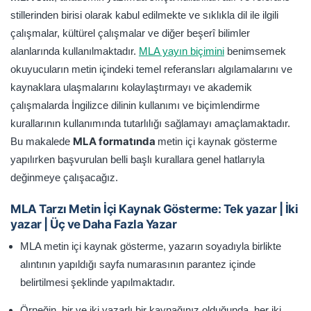
stillerinden birisi olarak kabul edilmekte ve sıklıkla dil ile ilgili
çalışmalar, kültürel çalışmalar ve diğer beşerî bilimler
alanlarında kullanılmaktadır.
MLA yayın biçimini
benimsemek
okuyucuların metin içindeki temel referansları algılamalarını ve
kaynaklara ulaşmalarını kolaylaştırmayı ve akademik
çalışmalarda İngilizce dilinin kullanımı ve biçimlendirme
kurallarının kullanımında tutarlılığı sağlamayı amaçlamaktadır.
MLA formatında
Bu makalede
metin içi kaynak gösterme
yapılırken başvurulan belli başlı kurallara genel hatlarıyla
değinmeye çalışacağız.
MLA Tarzı Metin İçi Kaynak Gösterme: Tek yazar | İki
yazar | Üç ve Daha Fazla Yazar
MLA metin içi kaynak gösterme, yazarın soyadıyla birlikte
alıntının yapıldığı sayfa numarasının parantez içinde
belirtilmesi şeklinde yapılmaktadır.
Örneğin, bir ve iki yazarlı bir kaynağınız olduğunda, her iki