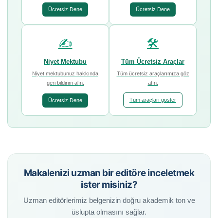
Ücretsiz Dene
Ücretsiz Dene
✍️
🛠️
Niyet Mektubu
Tüm Ücretsiz Araçlar
Niyet mektubunuz hakkında
Tüm ücretsiz araçlarımıza göz
geri bildirim alın.
atın.
Tüm araçları göster
Ücretsiz Dene
Makalenizi uzman bir editöre inceletmek
ister misiniz?
Uzman editörlerimiz belgenizin doğru akademik ton ve
üslupta olmasını sağlar.