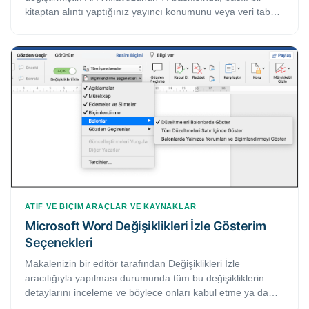
kitaptan alıntı yaptığınız yayıncı konumunu veya veri tabanı
bilgisini eklemenize gerek yoktur. Bu rehberde bu kuralın
detayları örnekleriyle birlikte tartışılmaktadır.
ATIF VE BIÇIM
ARAÇLAR VE KAYNAKLAR
Microsoft Word Değişiklikleri İzle Gösterim
Seçenekleri
Makalenizin bir editör tarafından Değişiklikleri İzle
aracılığıyla yapılması durumunda tüm bu değişikliklerin
detaylarını inceleme ve böylece onları kabul etme ya da
reddetme olanağına sahip olmaktasınız. Best Edit & Proof