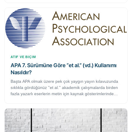
Teknik ekibi tarafından hazırlanan bu rehberde, yapılan
değişikliklerin gösterilme seçenekleri, ekran görüntüleri ve
örnekleriyle birlikte adım adım anlatılmaktadır.
ATIF VE BIÇIM
APA 7. Sürümüne Göre ‘‘et al.’’ (vd.) Kullanımı
Nasıldır?
Başta APA olmak üzere pek çok yaygın yayın kılavuzunda
sıklıkla gördüğünüz ''et al.'' akademik çalışmalarda birden
fazla yazarlı eserlerin metin için kaynak gösterimlerinde
sıkça kullanılan bir yöntemdir. APA'nın 7. sürümünde göre
''et al.'' kısaltmasının kullanımıyla ilgili önemli değişiklikler
yapılmıştır.