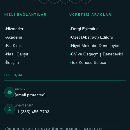
HIZLI BAĞLANTILAR
ÜCRETSIZ ARAÇLAR
Hizmetler
Dergi Eşleştirici
Akademi
Özet (Abstract) Editörü
Biz Kimiz
Niyet Mektubu Denetleyici
Nasıl Çalışır
CV ve Özgeçmiş Denetleyici
İletişim
Tez Konusu Bulucu
İLETIŞIM
EMAIL
[email protected]
WHATSAPP
+1 (385) 455-7703
TÜM KREDI KARTLARIYLA ÖDEME KABUL ETMEKTEYIZ.