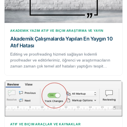
AKADEMIK YAZIM
ATIF VE BIÇIM
ARAŞTIRMA VE YAYIN
Akademik Çalışmalarda Yapılan En Yaygın 10
Atıf Hatası
Editing ve proofreading hizmeti sağlayan kıdemli
proofreader ve editörlerimiz, öğrenci ve araştırmacıların
zaman zaman çok temel atıf hataları yaptığını tespit
etmektedir. Hata yapmak normaldir ama aynı hatalara
tekrar düşmemek önemlidir. Bu çalışmada, öğrenci ve
akademisyenlerin yapmış oldukları en yaygın 10 atıf
hatalarını bulacaksınız.
ATIF VE BIÇIM
ARAÇLAR VE KAYNAKLAR