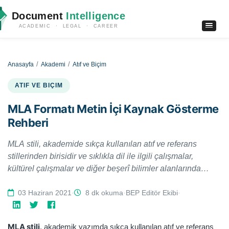
Document
Intelligence
ACADEMIC · LEGAL · CAREER
Anasayfa
Akademi
Atıf ve Biçim
ATIF VE BIÇIM
MLA Formatı Metin İçi Kaynak Gösterme
Rehberi
MLA stili, akademide sıkça kullanılan atıf ve referans
stillerinden birisidir ve sıklıkla dil ile ilgili çalışmalar,
kültürel çalışmalar ve diğer beşerî bilimler alanlarında
kullanılmaktadır. Bu makalede MLA formatında metin içi
kaynak göstermeye ilişkin temel kurallara yer vermeye
03 Haziran 2021
·
8 dk okuma
·
BEP Editör Ekibi
·
çalışacağız.
MLA stili
, akademik yazımda sıkça kullanılan atıf ve referans