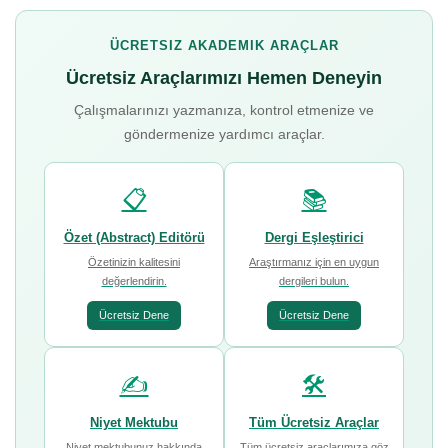
ÜCRETSIZ AKADEMIK ARAÇLAR
Ücretsiz Araçlarımızı Hemen Deneyin
Çalışmalarınızı yazmanıza, kontrol etmenize ve
göndermenize yardımcı araçlar.
📋
📚
Özet (Abstract) Editörü
Dergi Eşleştirici
Özetinizin kalitesini
Araştırmanız için en uygun
değerlendirin.
dergileri bulun.
Ücretsiz Dene
Ücretsiz Dene
✍️
🛠️
Niyet Mektubu
Tüm Ücretsiz Araçlar
Niyet mektubunuz hakkında
Tüm ücretsiz araçlarımıza göz