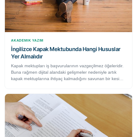
AKADEMIK YAZIM
İngilizce Kapak Mektubunda Hangi Hususlar
Yer Almalıdır
Kapak mektupları iş başvurularının vazgeçilmez öğeleridir.
Buna rağmen dijital alandaki gelişmeler nedeniyle artık
kapak mektuplarına ihtiyaç kalmadığını savunan bir kesim
bulunmaktadır. Gerçek şu ki, bir kapak mektubu yazmak ve
İngilizce özgeçmişinizle birlikte sunmak, mülakata çağrılma
ya da işe alınma şansınızı artıracaktır. Bu makalede, etkili
bir İngilizce kapak mektubunda mutlaka bulunması gereken
5 temel hususa yer verilmektedir.