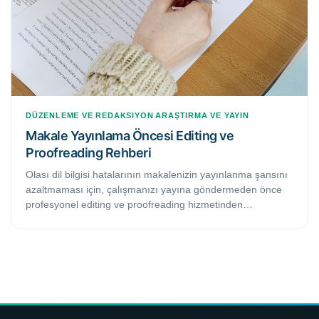
DÜZENLEME VE REDAKSIYON
ARAŞTIRMA VE YAYIN
Makale Yayınlama Öncesi Editing ve
Proofreading Rehberi
Olası dil bilgisi hatalarının makalenizin yayınlanma şansını
azaltmaması için, çalışmanızı yayına göndermeden önce
profesyonel editing ve proofreading hizmetinden
faydalanmanız size oldukça önemli avantajlar
sağlayacaktır. Bu çalışmamızda, makalenizi hakemli bir
dergiye göndermeden önce izlemeniz gereken editing ve
proofreading süreçleri üzerinde durmaya çalışacağız.