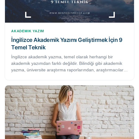
AKADEMIK YAZIM
İngilizce Akademik Yazımı Geliştirmek İçin 9
Temel Teknik
İngilizce akademik yazma, temel olarak herhangi bir
akademik yazımdan farklı değildir. Bilindiği gibi akademik
yazma, üniversite araştırma raporlarından, araştırmacılar
tarafından önerilen teoriler veya bilim adamları tarafından
alanlarının kültürünü analiz eden makalelere kadar oldukça
geniş bir alanda kullanılan ve kurgusal olmayan yazı
türlerini kastetmektedir. Bu makalede, bir yazarın İngilizce
akademik yazı yazma becerisini geliştirme konusunda
faydalı 9 pratik ipucunu bulacaksınız.