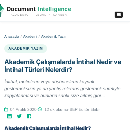
Document
Intelligence
ACADEMIC · LEGAL · CAREER
Anasayfa
Akademi
Akademik Yazım
AKADEMIK YAZIM
Akademik Çalışmalarda İntihal Nedir ve
İntihal Türleri Nelerdir?
İntihal, metinlerin veya düşüncelerin kaynak
göstermeksizin ya da yanlış referans göstermek suretiyle
kopyalanması ve bunların sanki size aitmiş gibi
gösterilmesidir. Bu çalışmada genel olarak intihalin tanımı
ve kabul gören en yaygın türleri tartışılmaktadır.
04 Aralık 2020
·
12 dk okuma
·
BEP Editör Ekibi
·
Akademik Çalışmalarda İntihal Nedir?