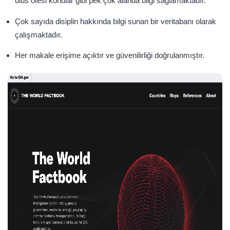
ulus ötesi konular gibi pek çok alanda bilgi sağlamaktadır.
Çok sayıda disiplin hakkında bilgi sunan bir veritabanı olarak
çalışmaktadır.
Her makale erişime açıktır ve güvenilirliği doğrulanmıştır.