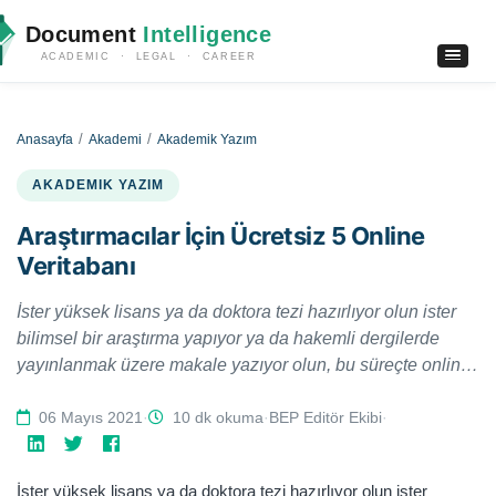
Document
Intelligence
ACADEMIC · LEGAL · CAREER
Anasayfa
Akademi
Akademik Yazım
AKADEMIK YAZIM
Araştırmacılar İçin Ücretsiz 5 Online
Veritabanı
İster yüksek lisans ya da doktora tezi hazırlıyor olun ister
bilimsel bir araştırma yapıyor ya da hakemli dergilerde
yayınlanmak üzere makale yazıyor olun, bu süreçte online
araştırma veri tabanları en önemli başvuru
kaynaklarınızdan birisi olacaktır. Bu çalışmamızda nitelikli
06 Mayıs 2021
·
10 dk okuma
·
BEP Editör Ekibi
·
bir bilimsel çalışma sırasında ücretsiz olarak
faydalanabileceğiniz 5 temel veri tabanını inceledik:
İster yüksek lisans ya da doktora tezi hazırlıyor olun ister