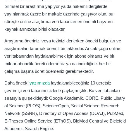
ScienceOpen, Semantic Scholar, CIA Word Factook,
bilimsel bir araştırma yapıyor ya da hakemli dergilerde
CORE, Education Resources Information Center.
yayınlanmak üzere bir makale üzerinde çalışıyor olun, bu
süreçte online araştırma veri tabanları en önemli başvuru
kaynaklarınızdan birisi olacaktır
Araştırma önerinizi veya tezinizi derlerken önceki bulguları ve
araştırmaları taramak önemli bir faktördür. Ancak çoğu online
veri tabanından faydalanabilmek için abone olmanız ve bir
miktar abonelik ücreti ödemeniz ya da indirdiğiniz her bir
çalışma başına ücret ödemeniz gerekmektedir.
Daha önceki
yazımızda
faydalanabileceğiniz 10 ücretsiz
çevrimiçi veri tabanını sizlerle paylaşmıştık. Bu veri tabanları
sırasıyla şu şekildeydi: Google Akademik, CORE, Public Libary
of Science (PLOS), ScienceOpen, Social Science Research
Network (SSNR), Directory of Open Access (DOAJ), PubMed,
E-Theses Online Service (EThOS), BioMed Central ve Bielefeld
Academic Search Engine.