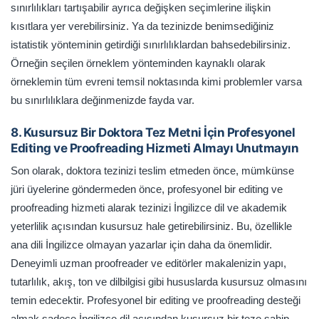
sınırlılıkları tartışabilir ayrıca değişken seçimlerine ilişkin
kısıtlara yer verebilirsiniz. Ya da tezinizde benimsediğiniz
istatistik yönteminin getirdiği sınırlılıklardan bahsedebilirsiniz.
Örneğin seçilen örneklem yönteminden kaynaklı olarak
örneklemin tüm evreni temsil noktasında kimi problemler varsa
bu sınırlılıklara değinmenizde fayda var.
8. Kusursuz Bir Doktora Tez Metni İçin Profesyonel
Editing ve Proofreading Hizmeti Almayı Unutmayın
Son olarak, doktora tezinizi teslim etmeden önce, mümkünse
jüri üyelerine göndermeden önce, profesyonel bir editing ve
proofreading hizmeti alarak tezinizi İngilizce dil ve akademik
yeterlilik açısından kusursuz hale getirebilirsiniz. Bu, özellikle
ana dili İngilizce olmayan yazarlar için daha da önemlidir.
Deneyimli uzman proofreader ve editörler makalenizin yapı,
tutarlılık, akış, ton ve dilbilgisi gibi hususlarda kusursuz olmasını
temin edecektir. Profesyonel bir editing ve proofreading desteği
almak sadece İngilizce dil açısından kusursuz bir teze sahip