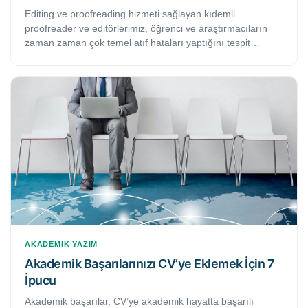
Editing ve proofreading hizmeti sağlayan kıdemli
proofreader ve editörlerimiz, öğrenci ve araştırmacıların
zaman zaman çok temel atıf hataları yaptığını tespit
etmektedir. Hata yapmak normaldir ama aynı hatalara
tekrar düşmemek önemlidir. Bu çalışmada, öğrenci ve
akademisyenlerin yapmış oldukları en yaygın 10 atıf
hatalarını bulacaksınız.
AKADEMIK YAZIM
Akademik Başarılarınızı CV’ye Eklemek İçin 7
İpucu
Akademik başarılar, CV’ye akademik hayatta başarılı