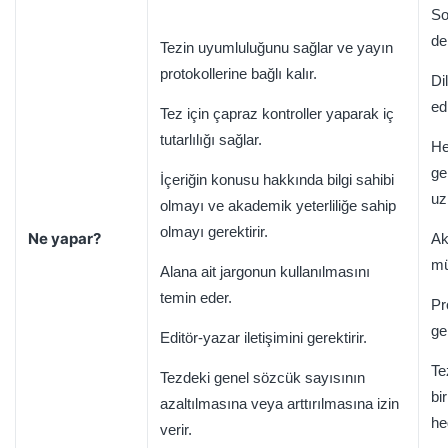
So
de
Tezin uyumluluğunu sağlar ve yayın
protokollerine bağlı kalır.
Di
ed
Tez için çapraz kontroller yaparak iç
tutarlılığı sağlar.
He
ge
İçeriğin konusu hakkında bilgi sahibi
uz
olmayı ve akademik yeterliliğe sahip
olmayı gerektirir.
Ne yapar?
Ak
mü
Alana ait jargonun kullanılmasını
temin eder.
Pr
ge
Editör-yazar iletişimini gerektirir.
Te
Tezdeki genel sözcük sayısının
bi
azaltılmasına veya arttırılmasına izin
he
verir.