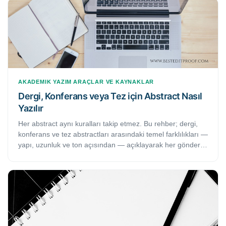
pratik tekniği bulacaksınız.
AKADEMIK YAZIM
ARAÇLAR VE KAYNAKLAR
Dergi, Konferans veya Tez için Abstract Nasıl
Yazılır
Her abstract aynı kuralları takip etmez. Bu rehber; dergi,
konferans ve tez abstractları arasındaki temel farklılıkları —
yapı, uzunluk ve ton açısından — açıklayarak her gönderim
türü için doğru abstractı yazmanızı sağlar.