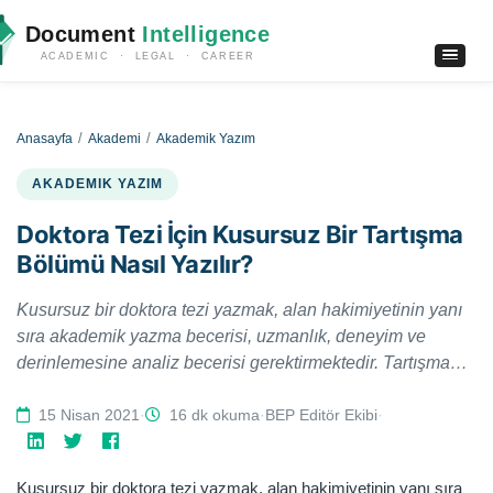
Document
Intelligence
ACADEMIC · LEGAL · CAREER
Anasayfa
Akademi
Akademik Yazım
AKADEMIK YAZIM
Doktora Tezi İçin Kusursuz Bir Tartışma
Bölümü Nasıl Yazılır?
Kusursuz bir doktora tezi yazmak, alan hakimiyetinin yanı
sıra akademik yazma becerisi, uzmanlık, deneyim ve
derinlemesine analiz becerisi gerektirmektedir. Tartışma
bölümü söz konusu olduğunda bu durum daha büyük
önem taşımaktadır. Bu yazımızda yer alan ipuçlarını takip
15 Nisan 2021
·
16 dk okuma
·
BEP Editör Ekibi
·
ederek doktora teziniziniz tartışma bölümünü kusursuz
hale getirebilirsiniz.
Kusursuz bir doktora tezi yazmak, alan hakimiyetinin yanı sıra