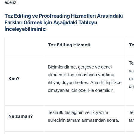
ederiz.
Tez Editing ve Proofreading Hizmetleri Arasındaki
Farkları Görmek İçin Aşağıdaki Tabloyu
İnceleyebilirsiniz:
Tez Editing Hizmeti
Te
Te
Biçimlendirme, çerçeve ve genel
ya
akademik ton konusunda yardıma
Kim?
ol
ihtiyaç duyan herkes. Ana dili İngilizce
du
olmayanlar için özellikle önemlidir.
Tezin ilk taslağının ve ilk yazım
Te
Ne zaman?
sürecinin tamamlanmasından sonra.
ta