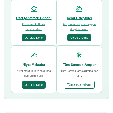
📋
📚
Özet (Abstract) Editörü
Dergi Eşleştirici
Özetinizin kalitesini
Araştırmanız için en uygun
değerlendirin.
dergileri bulun.
Ücretsiz Dene
Ücretsiz Dene
✍️
🛠️
Niyet Mektubu
Tüm Ücretsiz Araçlar
Niyet mektubunuz hakkında
Tüm ücretsiz araçlarımıza göz
geri bildirim alın.
atın.
Tüm araçları göster
Ücretsiz Dene