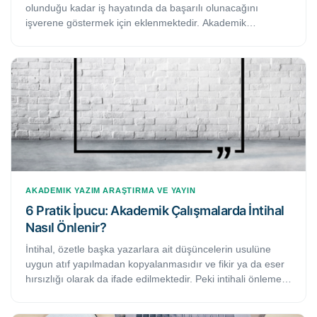
olunduğu kadar iş hayatında da başarılı olunacağını
işverene göstermek için eklenmektedir. Akademik
başarılarınıza güveniyor ve onlarla insan kaynakları
uzmanlarını etkileyeceğinizi düşünüyorsunuz ancak bu
başarılarınızın CV’nizi nasıl ekleyeceği konusunda kararsız
mısınız? Bu yazıda, akademik başarılarınızı CV’nize uygun
bir şekilde ekleyebilmeniz için kullanmanız gereken etkili 7
ipucunu ele almaktayız.
AKADEMIK YAZIM
ARAŞTIRMA VE YAYIN
6 Pratik İpucu: Akademik Çalışmalarda İntihal
Nasıl Önlenir?
İntihal, özetle başka yazarlara ait düşüncelerin usulüne
uygun atıf yapılmadan kopyalanmasıdır ve fikir ya da eser
hırsızlığı olarak da ifade edilmektedir. Peki intihali önlemek
için nelere dikkat edilmeli ve hangi teknikleri
kullanmalısınız? Bu makalede yararlanabileceğiniz altı