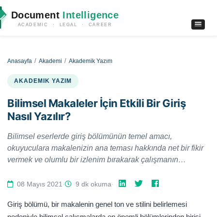
Document
Intelligence
ACADEMIC · LEGAL · CAREER
Anasayfa
Akademi
Akademik Yazım
AKADEMIK YAZIM
Bilimsel Makaleler İçin Etkili Bir Giriş
Nasıl Yazılır?
Bilimsel eserlerde giriş bölümünün temel amacı,
okuyuculara makalenizin ana teması hakkında net bir fikir
vermek ve olumlu bir izlenim bırakarak çalışmanın
devamını okumaları konusunda ikna etmektir. Bu yönüyle
makalenizin temel bağlamını ve tartışmanızın ana hatlarını
08 Mayıs 2021
·
9 dk okuma
·
içermektedir. Bu çalışmada bilimsel makaleler için etkili
Giriş bölümü, bir makalenin genel ton ve stilini belirlemesi
giriş yazmanın ana unsurlarına yer vermeye çalışacağız.
nedeniyle bilimsel çalışmalarda en önemli bölümlerinden birisi