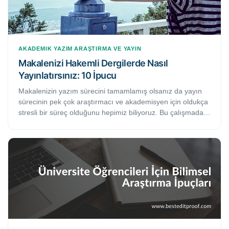
AKADEMIK YAZIM
ARAŞTIRMA VE YAYIN
Makalenizi Hakemli Dergilerde Nasıl
Yayınlatırsınız: 10 İpucu
Makalenizin yazım sürecini tamamlamış olsanız da yayın
sürecinin pek çok araştırmacı ve akademisyen için oldukça
stresli bir süreç olduğunu hepimiz biliyoruz. Bu çalışmada,
makalenizi ulusal ve uluslararası hakemli dergilerde
yayınlatabilmek için faydalı olacağını düşündüğümüz 10
etkili ipucunu bulacaksınız. Bu adımları takip etmeniz
durumunda makalenizin yayın sürecinin oldukça zahmetsiz
geçeceğinden ve kısa sürede kabul alacağınızdan emin
olabilirsiniz.