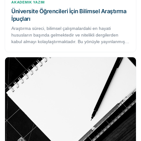
AKADEMIK YAZIM
Üniversite Öğrencileri İçin Bilimsel Araştırma
İpuçları
Araştırma süreci, bilimsel çalışmalardaki en hayati
hususların başında gelmektedir ve nitelikli dergilerden
kabul almayı kolaylaştırmaktadır. Bu yönüyle yayınlanmış
bir eser, yaşam boyu akademik kimliğinizin bir parçası
olacağı için özenle yürütülmesi gereken bir süreçtir. Bu
yazımızda, bilimsel araştırma becerilerinizi nasıl
geliştirebilmenize ve hatasız bir makale yazmanıza
yardımcı olacak temel ipuçlarını bulacaksınız.