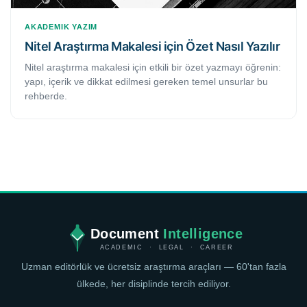
AKADEMIK YAZIM
Nitel Araştırma Makalesi için Özet Nasıl Yazılır
Nitel araştırma makalesi için etkili bir özet yazmayı öğrenin:
yapı, içerik ve dikkat edilmesi gereken temel unsurlar bu
rehberde.
Document
Intelligence
ACADEMIC · LEGAL · CAREER
Uzman editörlük ve ücretsiz araştırma araçları — 60'tan fazla
ülkede, her disiplinde tercih ediliyor.