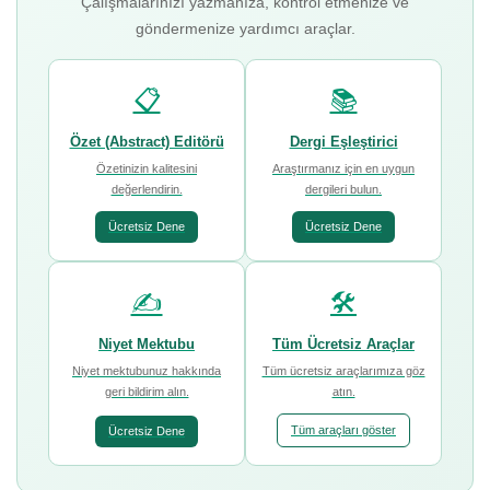
Çalışmalarınızı yazmanıza, kontrol etmenize ve
göndermenize yardımcı araçlar.
📋
📚
Özet (Abstract) Editörü
Dergi Eşleştirici
Özetinizin kalitesini
Araştırmanız için en uygun
değerlendirin.
dergileri bulun.
Ücretsiz Dene
Ücretsiz Dene
✍️
🛠️
Niyet Mektubu
Tüm Ücretsiz Araçlar
Niyet mektubunuz hakkında
Tüm ücretsiz araçlarımıza göz
geri bildirim alın.
atın.
Tüm araçları göster
Ücretsiz Dene