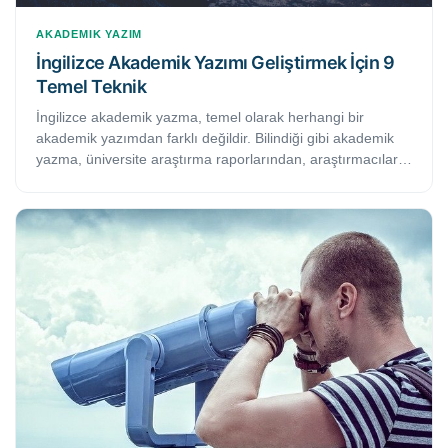
AKADEMIK YAZIM
İngilizce Akademik Yazımı Geliştirmek İçin 9
Temel Teknik
İngilizce akademik yazma, temel olarak herhangi bir
akademik yazımdan farklı değildir. Bilindiği gibi akademik
yazma, üniversite araştırma raporlarından, araştırmacılar
tarafından önerilen teoriler veya bilim adamları tarafından
alanlarının kültürünü analiz eden makalelere kadar oldukça
geniş bir alanda kullanılan ve kurgusal olmayan yazı
türlerini kastetmektedir. Bu makalede, bir yazarın İngilizce
akademik yazı yazma becerisini geliştirme konusunda
faydalı 9 pratik ipucunu bulacaksınız.