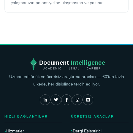
çalışmanızın potansiyeline ulaşmasına ve yazının
akademik kalitesinin artmasına yardımcı olacaktır. İngilizce
metin düzenleme hizmetlerinin en büyük faydası, hiç
kuşkusuz makalenizin prestijli uluslararası hakemli
dergilerde yayınlanma şansının artıracak olmasıdır. Bu
çalışma, İngilizce metin düzenleme hizmetlerinin başlıca
faydalarını tartışmaktadır.
Document
Intelligence
ACADEMIC · LEGAL · CAREER
Uzman editörlük ve ücretsiz araştırma araçları — 60'tan fazla
ülkede, her disiplinde tercih ediliyor.
HIZLI BAĞLANTILAR
ÜCRETSIZ ARAÇLAR
Hizmetler
Dergi Eşleştirici