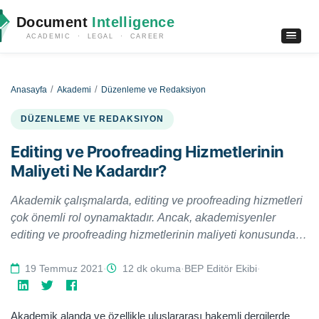
Document
Intelligence
ACADEMIC · LEGAL · CAREER
Anasayfa
Akademi
Düzenleme ve Redaksiyon
DÜZENLEME VE REDAKSIYON
Editing ve Proofreading Hizmetlerinin
Maliyeti Ne Kadardır?
Akademik çalışmalarda, editing ve proofreading hizmetleri
çok önemli rol oynamaktadır. Ancak, akademisyenler
editing ve proofreading hizmetlerinin maliyeti konusunda
zaman zaman kafa karışıklığı yaşayabilmektedir. Bu
çalışmamızda editing ve proofreading hizmetlerinin hangi
19 Temmuz 2021
·
12 dk okuma
·
BEP Editör Ekibi
·
kriterlere göre ücretlendirildiği ve bu çalışmalara ilişkin
temel maliyet yöntemlerin neler olduğu hususlar
Akademik alanda ve özellikle uluslararası hakemli dergilerde