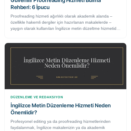
Güvenilir Proofreading Hizmeti Bulma
Rehberi: 6 İpucu
Proofreading hizmeti ağırlıklı olarak akademik alanda –
özellikle hakemli dergiler için hazırlanan makalelerde –
yaygın olarak kullanılan İngilizce metin düzeltme hizmetidir.
Bu çalışmada, proofreading hizmetlerinin neleri kapsadığı
ve güvenilir bir proofreading hizmeti almak için hangi
hususlara dikkat etmeniz gerektiği hakkında dikkat etmeniz
gereken hususlara yer verilmektedir.
DÜZENLEME VE REDAKSIYON
İngilizce Metin Düzenleme Hizmeti Neden
Önemlidir?
Profesyonel editing ya da proofreading hizmetlerinden
faydalanmak, İngilizce makalenizin ya da akademik