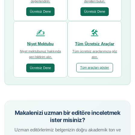
değerlendirin.
dergileri bulun.
Ücretsiz Dene
Ücretsiz Dene
✍️
🛠️
Niyet Mektubu
Tüm Ücretsiz Araçlar
Niyet mektubunuz hakkında
Tüm ücretsiz araçlarımıza göz
geri bildirim alın.
atın.
Tüm araçları göster
Ücretsiz Dene
Makalenizi uzman bir editöre inceletmek
ister misiniz?
Uzman editörlerimiz belgenizin doğru akademik ton ve